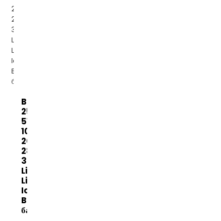
Banatton
25.6V
51.2V
100AH ​​
200AH
280AH
300AH
Lifepo4
Lithium
Ion
Battery
багц...