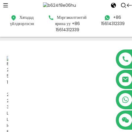
Хятадад
Мэргэжилтэнтэй
+86
үйлдвэрлэсэн
ярина уу +86
15614312339
Гэр
Бүтээгдэхүүн
Литиум батерей
Цахилгаан хананы
15614312339
гэрийн хадгалах зай
+86 15614312339