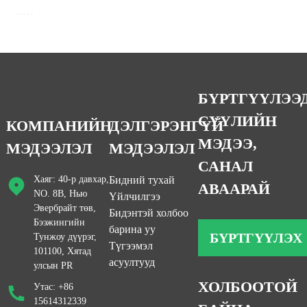
БҮРТГҮҮЛЭЭ
СҮҮЛИЙН
КОМПАНИЙН
ДЭЛГЭРЭНГҮЙ
МЭДЭЭ,
МЭДЭЭЛЭЛ
МЭДЭЭЛЭЛ
САНАЛ
Хаяг: 40-р давхар,
Бидний тухай
АВААРАЙ
NO. 8B, Нью
Үйлчилгээ
Эвербрайт төв,
Бидэнтэй холбоо
Бээжингийн
барина уу
БҮРТГҮҮЛЭХ
Тунжоу дүүрэг,
Түгээмэл
101100, Хятад
асуултууд
улсын PR
ХОЛБООТОЙ
Утас: +86
15614312339