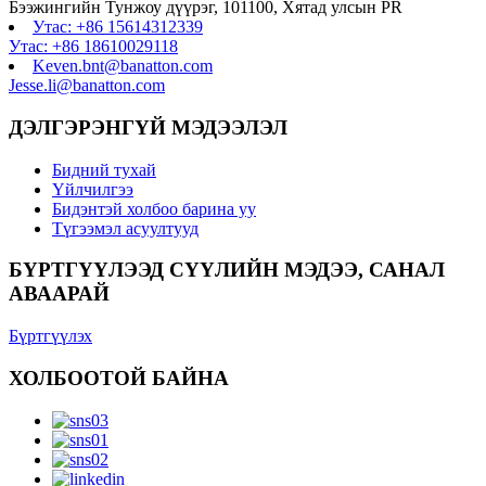
Бээжингийн Тунжоу дүүрэг, 101100, Хятад улсын PR
Утас: +86 15614312339
Утас: +86 18610029118
Keven.bnt@banatton.com
Jesse.li@banatton.com
ДЭЛГЭРЭНГҮЙ МЭДЭЭЛЭЛ
Бидний тухай
Үйлчилгээ
Бидэнтэй холбоо барина уу
Түгээмэл асуултууд
БҮРТГҮҮЛЭЭД СҮҮЛИЙН МЭДЭЭ, САНАЛ
АВААРАЙ
Бүртгүүлэх
ХОЛБООТОЙ БАЙНА