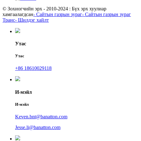
© Зохиогчийн эрх - 2010-2024 : Бүх эрх хуулиар
хамгаалагдсан
- Сайтын газрын зураг
- Сайтын газрын зураг
Транс
- Шилдэг хайлт
Утас
Утас
+86 18610029118
И-мэйл
И-мэйл
Keven.bnt@banatton.com
Jesse.li@banatton.com