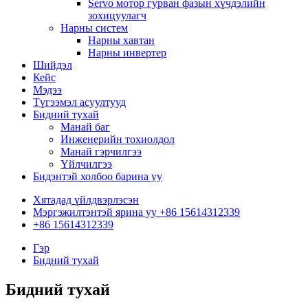
Servo мотор гурван фазын хүчдэлийн
зохицуулагч
Нарны систем
Нарны хавтан
Нарны инвертер
Шийдэл
Кейс
Мэдээ
Түгээмэл асуултууд
Бидний тухай
Манай баг
Инженерийн тохиолдол
Манай гэрчилгээ
Үйлчилгээ
Бидэнтэй холбоо барина уу
Хятадад үйлдвэрлэсэн
Мэргэжилтэнтэй ярина уу +86 15614312339
+86 15614312339
Гэр
Бидний тухай
Бидний тухай