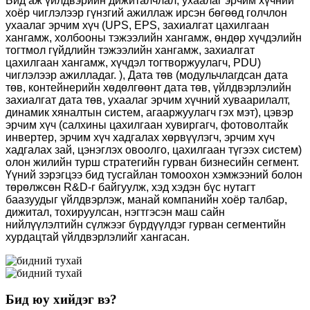
Бид аж үйлдвэрийн дижиталчлал, ухаалаг эрчим хүчний
хоёр чиглэлээр гүнзгий ажиллаж ирсэн бөгөөд голчлон
ухаалаг эрчим хүч (UPS, EPS, захиалгат цахилгаан
хангамж, холбооны тэжээлийн хангамж, өндөр хүчдэлийн
тогтмол гүйдлийн тэжээлийн хангамж, захиалгат
цахилгаан хангамж, хүчдэл тогтворжуулагч, PDU)
чиглэлээр ажилладаг. ), Дата төв (модульчлагдсан дата
төв, контейнерийн хөдөлгөөнт дата төв, үйлдвэрлэлийн
захиалгат дата төв, ухаалаг эрчим хүчний хуваарилалт,
динамик хяналтын систем, агааржуулагч гэх мэт), цэвэр
эрчим хүч (салхины цахилгаан хувиргагч, фотоволтайк
инвертер, эрчим хүч хадгалах хөрвүүлэгч, эрчим хүч
хадгалах зай, цэнэглэх овоолго, цахилгаан түгээх систем)
олон жилийн турш стратегийн гурван бизнесийн сегмент.
Үүний зэрэгцээ бид тусгайлан томоохон хэмжээний болон
төрөлжсөн R&D-г байгуулж, хэд хэдэн бүс нутагт
баазуудыг үйлдвэрлэж, манай компанийн хоёр талбар,
дижитал, тохируулсан, нэгтгэсэн маш сайн
нийлүүлэлтийн сүлжээг бүрдүүлдэг гурван сегментийн
хурдацтай үйлдвэрлэлийг хангасан.
Бид юу хийдэг вэ?