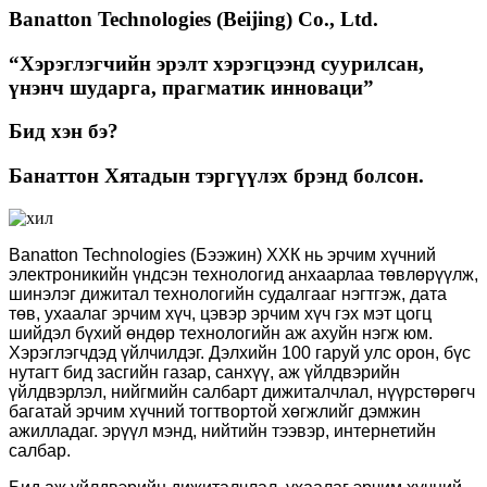
Banatton Technologies (Beijing) Co., Ltd.
“Хэрэглэгчийн эрэлт хэрэгцээнд суурилсан,
үнэнч шударга, прагматик инноваци”
Бид хэн бэ?
Банаттон Хятадын тэргүүлэх брэнд болсон.
Banatton Technologies (Бээжин) ХХК нь эрчим хүчний
электроникийн үндсэн технологид анхаарлаа төвлөрүүлж,
шинэлэг дижитал технологийн судалгааг нэгтгэж, дата
төв, ухаалаг эрчим хүч, цэвэр эрчим хүч гэх мэт цогц
шийдэл бүхий өндөр технологийн аж ахуйн нэгж юм.
Хэрэглэгчдэд үйлчилдэг. Дэлхийн 100 гаруй улс орон, бүс
нутагт бид засгийн газар, санхүү, аж үйлдвэрийн
үйлдвэрлэл, нийгмийн салбарт дижиталчлал, нүүрстөрөгч
багатай эрчим хүчний тогтвортой хөгжлийг дэмжин
ажилладаг. эрүүл мэнд, нийтийн тээвэр, интернетийн
салбар.