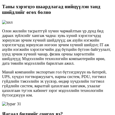
Таны хэрэгцээ шаардлагад нийцүүлэн танд
шийдлийг өгөх болно
Олон жилийн тасралтгүй хүчин чармайлтын үр дүнд бид
дараах зүйлсийг хангаж чадна: хувь хүний ​​хэрэглэгчдэд
зориулсан эрчим хүчний шийдлүүд; аж ахуйн нэгжийн
хэрэглэгчдэд зориулсан ногоон эрчим хүчний шийдэл; IT аж
ахуйн нэгжийн хэрэглэгчийн дэд бүтцийн бүтээн байгуулалт,
үүнд эрчим хүчний чанар, физик орчны хөргөлтийн
шийдлүүд; Мэдээллийн технологийн компьютерийн өрөө,
дата төвийн мэдээллийн барилгын ажил.
Манай компанийн экспортын гол бүтээгдэхүүн нь батерей,
UPS, хүчдэл тогтворжуулагч, нарны систем, PDU, тогтмол
гүйдлийн тэжээлийн эх үүсвэр, өндөр хүчдэлийн тогтмол
гүйдлийн систем, яаралтай цахилгаан хангамж, ухаалаг
цахилгаан түгээх кабинет зэрэг мэдээллийн технологийн
бүтээгдэхүүн юм.
Яагаад биднийг сонгох вэ?