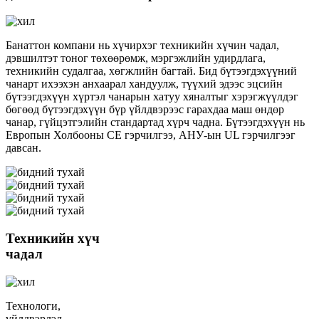
Банаттон компани нь хүчирхэг техникийн хүчин чадал,
дэвшилтэт тоног төхөөрөмж, мэргэжлийн удирдлага,
техникийн судалгаа, хөгжлийн багтай. Бид бүтээгдэхүүний
чанарт ихээхэн анхаарал хандуулж, түүхий эдээс эцсийн
бүтээгдэхүүн хүртэл чанарын хатуу хяналтыг хэрэгжүүлдэг
бөгөөд бүтээгдэхүүн бүр үйлдвэрээс гарахдаа маш өндөр
чанар, гүйцэтгэлийн стандартад хүрч чадна. Бүтээгдэхүүн нь
Европын Холбооны CE гэрчилгээ, АНУ-ын UL гэрчилгээг
давсан.
Техникийн хүч
чадал
Технологи,
үйлдвэрлэл,