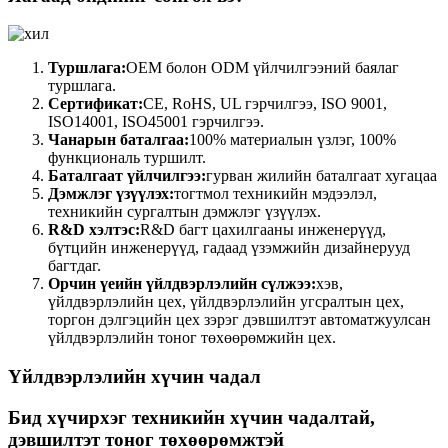
Туршлага:
OEM болон ODM үйлчилгээний баялаг
туршлага.
Сертификат:
CE, RoHS, UL гэрчилгээ, ISO 9001,
ISO14001, ISO45001 гэрчилгээ.
Чанарын баталгаа:
100% материалын үзлэг, 100%
функциональ туршилт.
Баталгаат үйлчилгээ:
гурван жилийн баталгаат хугацаа
Дэмжлэг үзүүлэх:
тогтмол техникийн мэдээлэл,
техникийн сургалтын дэмжлэг үзүүлэх.
R&D хэлтэс:
R&D багт цахилгааны инженерүүд,
бүтцийн инженерүүд, гадаад үзэмжийн дизайнерууд
багтдаг.
Орчин үеийн үйлдвэрлэлийн сүлжээ:
хэв,
үйлдвэрлэлийн цех, үйлдвэрлэлийн угсралтын цех,
торгон дэлгэцийн цех зэрэг дэвшилтэт автоматжуулсан
үйлдвэрлэлийн тоног төхөөрөмжийн цех.
Үйлдвэрлэлийн хүчин чадал
Бид хүчирхэг техникийн хүчин чадалтай,
дэвшилтэт тоног төхөөрөмжтэй