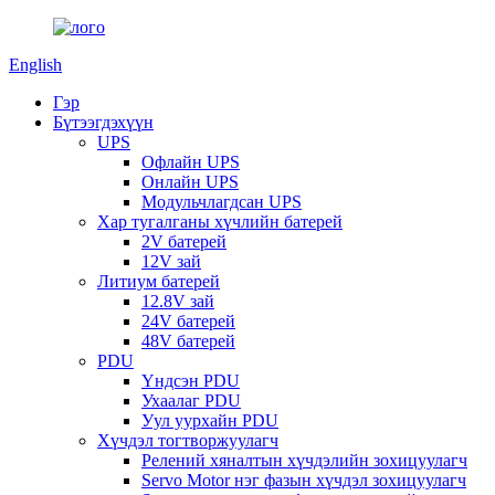
English
Гэр
Бүтээгдэхүүн
UPS
Офлайн UPS
Онлайн UPS
Модульчлагдсан UPS
Хар тугалганы хүчлийн батерей
2V батерей
12V зай
Литиум батерей
12.8V зай
24V батерей
48V батерей
PDU
Үндсэн PDU
Ухаалаг PDU
Уул уурхайн PDU
Хүчдэл тогтворжуулагч
Релений хяналтын хүчдэлийн зохицуулагч
Servo Motor нэг фазын хүчдэл зохицуулагч