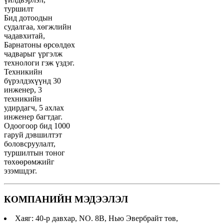
туршилт
Бид дотоодын
судалгаа, хөгжлийн
чадавхитай,
Барнатоны өрсөлдөх
чадварыг үргэлж
технологи гэж үздэг.
Техникийн
бүрэлдэхүүнд 30
инженер, 3
техникийн
удирдагч, 5 ахлах
инженер багтдаг.
Одоогоор бид 1000
гаруй дэвшилтэт
боловсруулалт,
туршилтын тоног
төхөөрөмжийг
эзэмшдэг.
КОМПАНИЙН МЭДЭЭЛЭЛ
Хаяг: 40-р давхар, NO. 8B, Нью Эвербрайт төв,